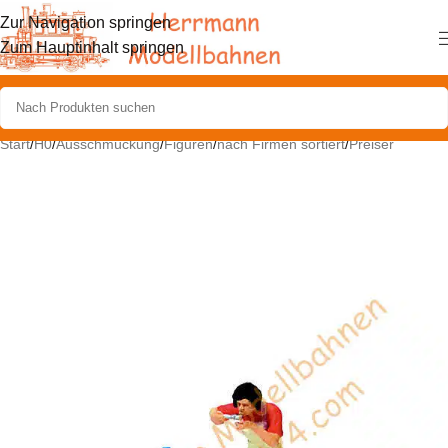
Zur Navigation springen
Zum Hauptinhalt springen
Start
/
H0
/
Ausschmückung
/
Figuren
/
nach Firmen sortiert
/
Preiser