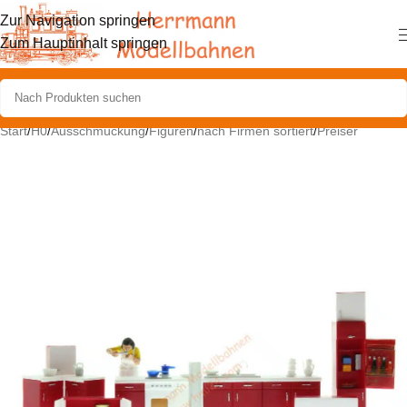
Zur Navigation springen
Zum Hauptinhalt springen
Start
/
H0
/
Ausschmückung
/
Figuren
/
nach Firmen sortiert
/
Preiser