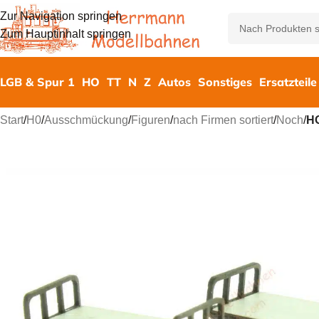
Zur Navigation springen
Zum Hauptinhalt springen
LGB & Spur 1
HO
TT
N
Z
Autos
Sonstiges
Ersatzteile
Start
/
H0
/
Ausschmückung
/
Figuren
/
nach Firmen sortiert
/
Noch
/
H