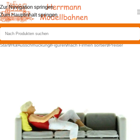
Zur Navigation springen
Zum Hauptinhalt springen
Start
/
H0
/
Ausschmückung
/
Figuren
/
nach Firmen sortiert
/
Preiser