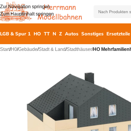
Zur Navigation springen
Zum Hauptinhalt springen
LGB & Spur 1
HO
TT
N
Z
Autos
Sonstiges
Ersatzteile
Start
/
H0
/
Gebäude
/
Stadt & Land
/
Stadthäuser
/
HO Mehrfamilien