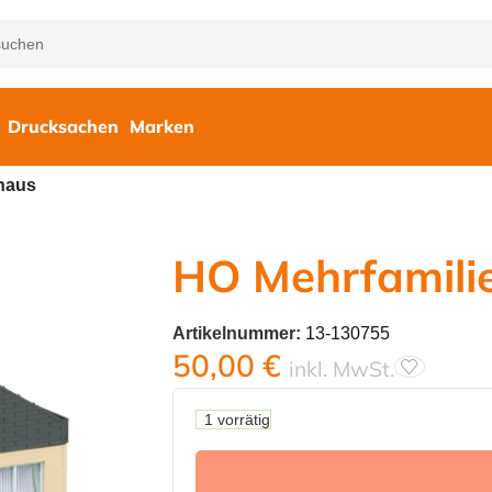
Drucksachen
Marken
haus
HO Mehrfamili
Artikelnummer:
13-130755
50,00
€
inkl. MwSt.
1 vorrätig