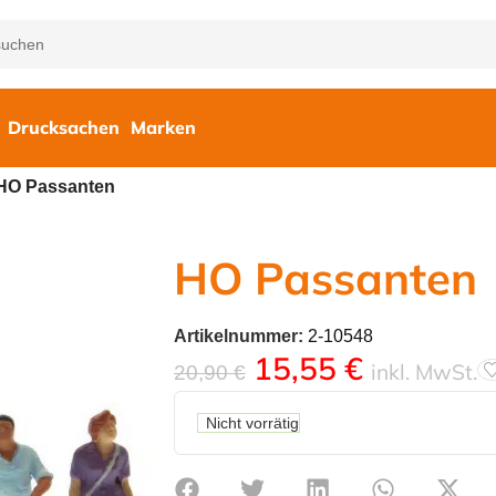
Drucksachen
Marken
HO Passanten
HO Passanten
Artikelnummer:
2-10548
15,55
€
inkl. MwSt.
20,90
€
Nicht vorrätig