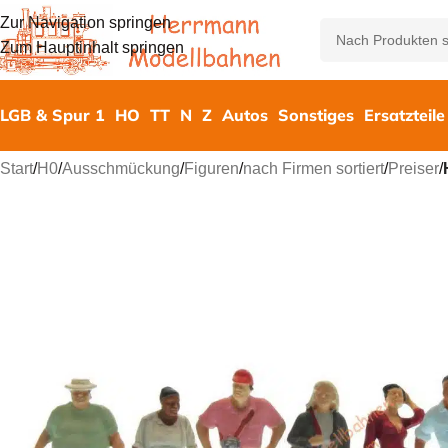
Zur Navigation springen
Zum Hauptinhalt springen
LGB & Spur 1
HO
TT
N
Z
Autos
Sonstiges
Ersatzteile
Start
/
H0
/
Ausschmückung
/
Figuren
/
nach Firmen sortiert
/
Preiser
/