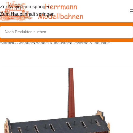
Zur Navigation springen
Zum Hauptinhalt springen
Start
/
H0
/
Gebäude
/
Handel & Industrie
/
Gewerbe & Industrie