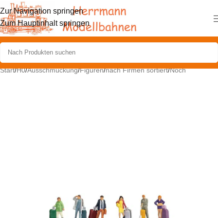
Zur Navigation springen
Zum Hauptinhalt springen
Start
/
H0
/
Ausschmückung
/
Figuren
/
nach Firmen sortiert
/
Noch