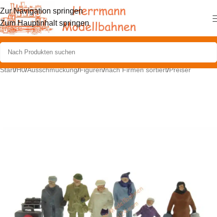
Zur Navigation springen
Zum Hauptinhalt springen
Start
/
H0
/
Ausschmückung
/
Figuren
/
nach Firmen sortiert
/
Preiser