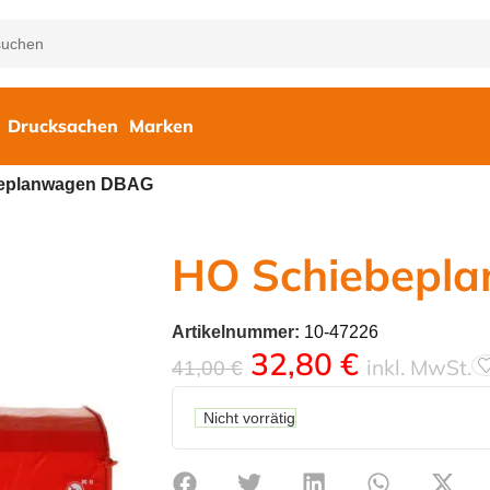
Drucksachen
Marken
eplanwagen DBAG
HO Schiebepl
Artikelnummer:
10-47226
32,80
€
inkl. MwSt.
41,00
€
Nicht vorrätig