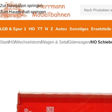
Zur Navigation springen
Zum Hauptinhalt springen
LGB & Spur 1
HO
TT
N
Z
Autos
Sonstiges
Ersatzteile
Start
/
H0
/
Wechselstrom
/
Wagen & Sets
/
Güterwagen
/
HO Schieb