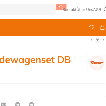
Kontakt
Über Uns
AGB
adewagenset DB