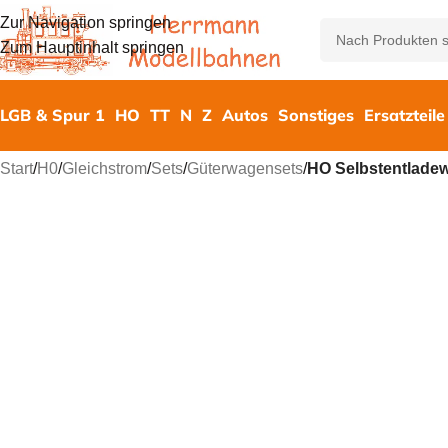
Zur Navigation springen
Zum Hauptinhalt springen
LGB & Spur 1
HO
TT
N
Z
Autos
Sonstiges
Ersatzteile
Start
/
H0
/
Gleichstrom
/
Sets
/
Güterwagensets
/
HO Selbstentlade