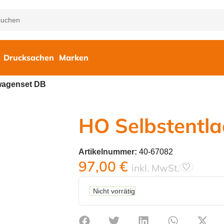
Drucksachen
Marken
wagenset DB
HO Selbstentl
Artikelnummer:
40-67082
97,00
€
inkl. MwSt.
Nicht vorrätig