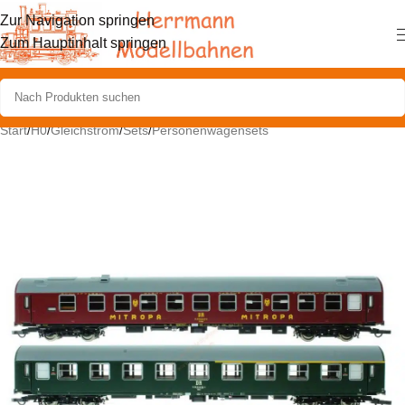
Zur Navigation springen
Zum Hauptinhalt springen
Start
/
H0
/
Gleichstrom
/
Sets
/
Personenwagensets