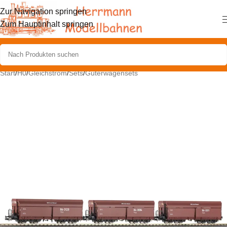
Zur Navigation springen
Zum Hauptinhalt springen
Start
/
H0
/
Gleichstrom
/
Sets
/
Güterwagensets