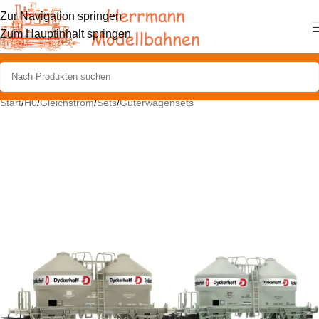
Zur Navigation springen
Zum Hauptinhalt springen
Start
/
H0
/
Gleichstrom
/
Sets
/
Güterwagensets