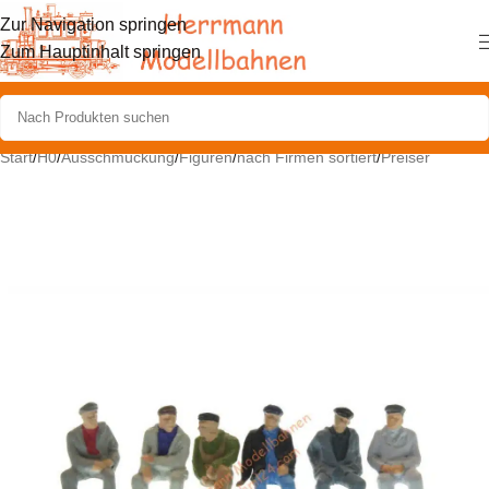
Zur Navigation springen
Zum Hauptinhalt springen
Start
/
H0
/
Ausschmückung
/
Figuren
/
nach Firmen sortiert
/
Preiser