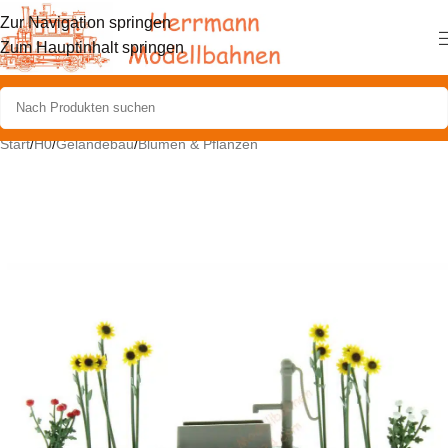
Zur Navigation springen
Zum Hauptinhalt springen
Start
/
H0
/
Geländebau
/
Blumen & Pflanzen