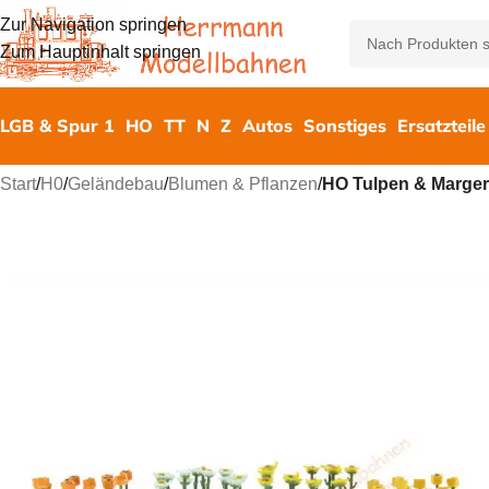
Zur Navigation springen
Zum Hauptinhalt springen
LGB & Spur 1
HO
TT
N
Z
Autos
Sonstiges
Ersatzteile
Start
/
H0
/
Geländebau
/
Blumen & Pflanzen
/
HO Tulpen & Marger