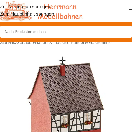
Zur Navigation springen
Zum Hauptinhalt springen
Start
/
H0
/
Gebäude
/
Handel & Industrie
/
Handel & Gastronimie