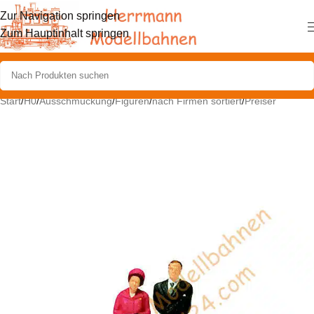
Zur Navigation springen
Zum Hauptinhalt springen
Start
/
H0
/
Ausschmückung
/
Figuren
/
nach Firmen sortiert
/
Preiser