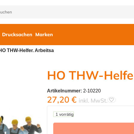
Drucksachen
Marken
HO THW-Helfer. Arbeitsa
HO THW-Helfer
Artikelnummer:
2-10220
27,20
€
inkl. MwSt.
1 vorrätig