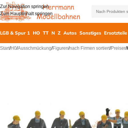
Zur Navigation springen
Zum Hauptinhalt springen
LGB & Spur 1
HO
TT
N
Z
Autos
Sonstiges
Ersatzteile
Start
/
H0
/
Ausschmückung
/
Figuren
/
nach Firmen sortiert
/
Preiser
/