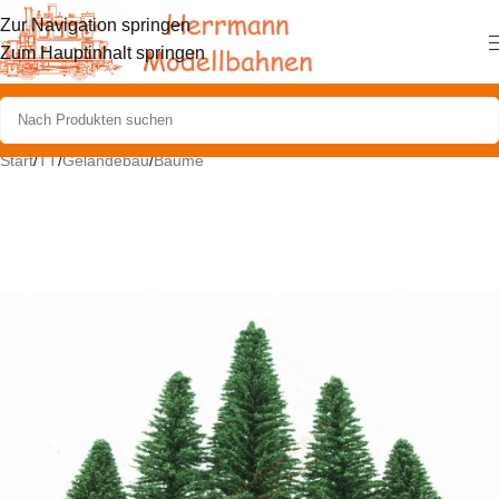
Zur Navigation springen
Zum Hauptinhalt springen
Start
/
TT
/
Geländebau
/
Bäume