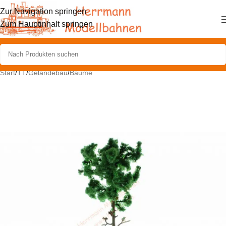
Zur Navigation springen
Zum Hauptinhalt springen
Start
/
TT
/
Geländebau
/
Bäume