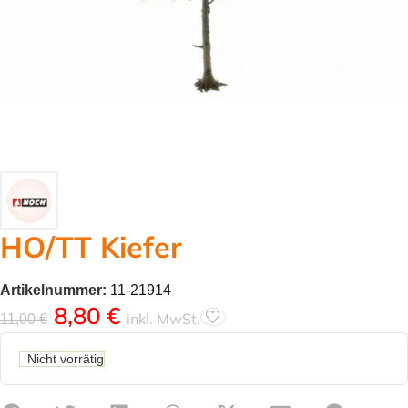
HO/TT Kiefer
Artikelnummer:
11-21914
8,80
€
inkl. MwSt.
11,00
€
Nicht vorrätig