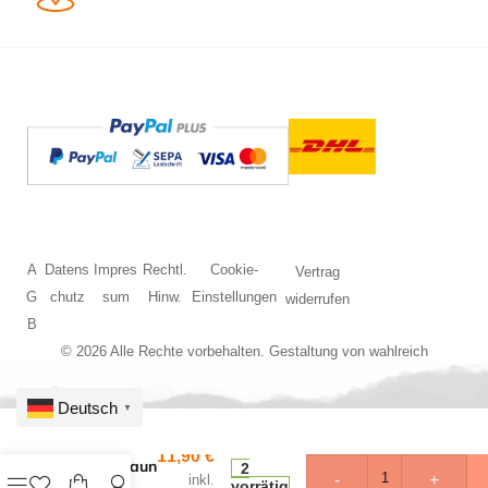
A
Datens
Impres
Rechtl.
Cookie-
Vertrag
G
chutz
sum
Hinw.
Einstellungen
widerrufen
B
© 2026 Alle Rechte vorbehalten. Gestaltung von
wahlreich
Deutsch
▼
HO/TT
11,90
€
Koppelzaun
2
-
+
inkl.
+
vorrätig