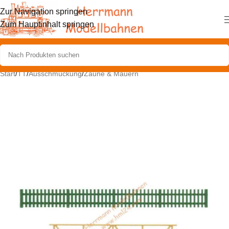
Zur Navigation springen
Zum Hauptinhalt springen
Start
/
TT
/
Ausschmückung
/
Zäune & Mauern