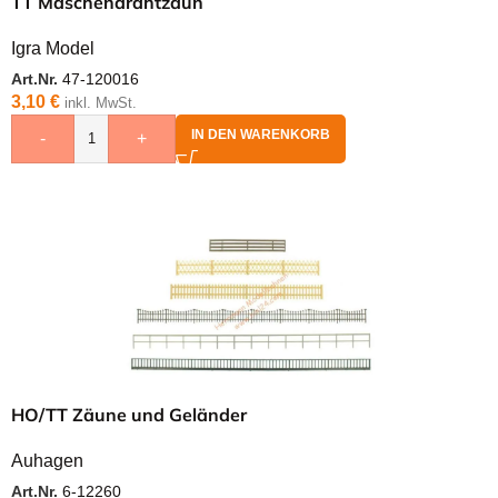
TT Maschendrahtzaun
Igra Model
Art.Nr.
47-120016
3,10
€
inkl. MwSt.
IN DEN WARENKORB
-
+
HO/TT Zäune und Geländer
Auhagen
Art.Nr.
6-12260