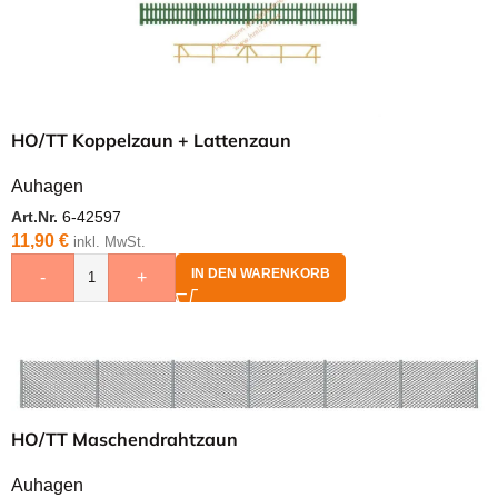
HO/TT Koppelzaun + Lattenzaun
Auhagen
Art.Nr.
6-42597
11,90
€
inkl. MwSt.
IN DEN WARENKORB
-
+
HO/TT Maschendrahtzaun
Auhagen