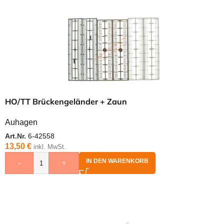
HO/TT Brückengeländer + Zaun
Auhagen
Art.Nr.
6-42558
13,50
€
inkl. MwSt.
IN DEN WARENKORB
-
+