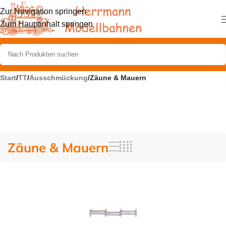
Zur Navigation springen
Zum Hauptinhalt springen
Start
/
TT
/
Ausschmückung
/
Zäune & Mauern
Zäune & Mauern