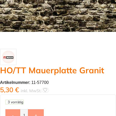
HO/TT Mauerplatte Granit
Artikelnummer:
11-57700
5,30
€
inkl. MwSt.
3 vorrätig
-
+