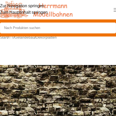
Zur Navigation springen
Zum Hauptinhalt springen
Start
/
TT
/
Geländebau
/
Dekorplatten