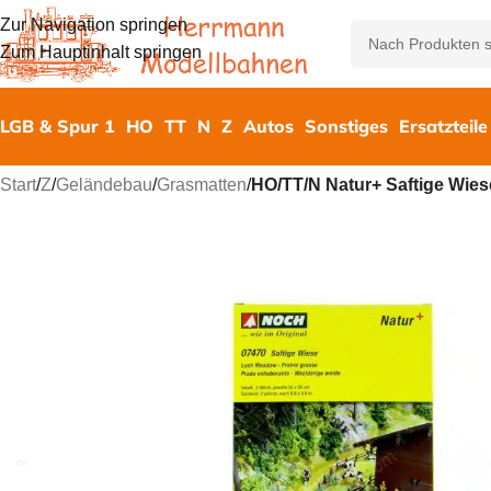
Zur Navigation springen
Zum Hauptinhalt springen
LGB & Spur 1
HO
TT
N
Z
Autos
Sonstiges
Ersatzteile
Start
/
Z
/
Geländebau
/
Grasmatten
/
HO/TT/N Natur+ Saftige Wies