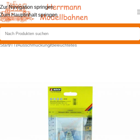
Zur Navigation springen
Zum Hauptinhalt springen
Start
/
TT
/
Ausschmückung
/
Beleuchtetes