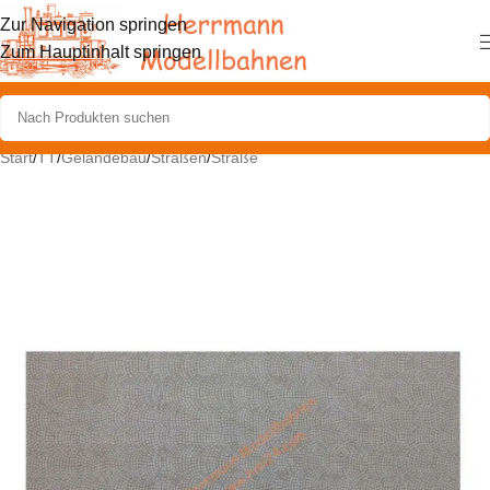
Zur Navigation springen
Zum Hauptinhalt springen
Start
/
TT
/
Geländebau
/
Straßen
/
Straße