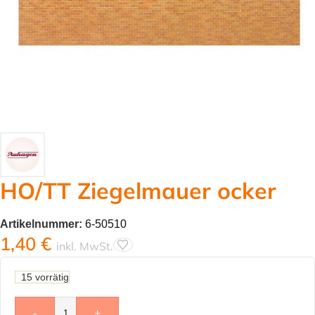
HO/TT Ziegelmauer ocker
Artikelnummer:
6-50510
1,40
€
inkl. MwSt.
15 vorrätig
-
+