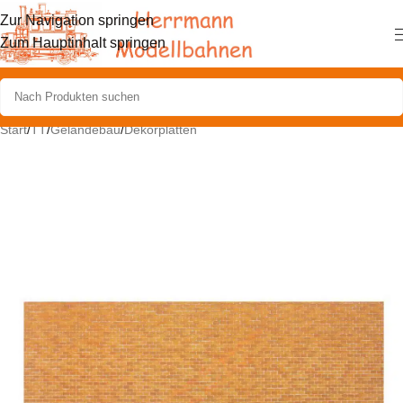
Zur Navigation springen
Zum Hauptinhalt springen
Start
/
TT
/
Geländebau
/
Dekorplatten