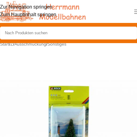
Zur Navigation springen
Zum Hauptinhalt springen
Start
/
Z
/
Ausschmückung
/
Sonstiges