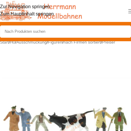
Zur Navigation springen
Zum Hauptinhalt springen
Start
/
H0
/
Ausschmückung
/
Figuren
/
nach Firmen sortiert
/
Preiser