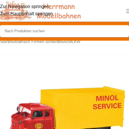
Zur Navigation springen
Zum Hauptinhalt springen
Start
/
Autos
/
nach Firmen sortiert
/
Busch
/
LKW