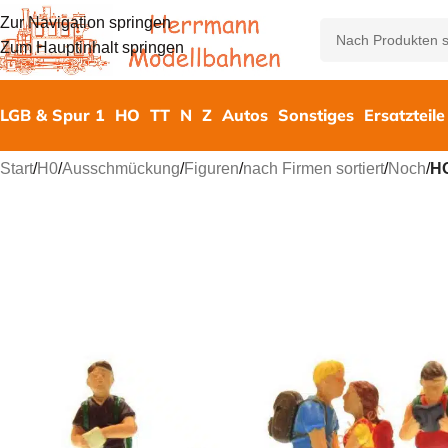
Zur Navigation springen
Zum Hauptinhalt springen
LGB & Spur 1
HO
TT
N
Z
Autos
Sonstiges
Ersatzteile
Start
/
H0
/
Ausschmückung
/
Figuren
/
nach Firmen sortiert
/
Noch
/
H