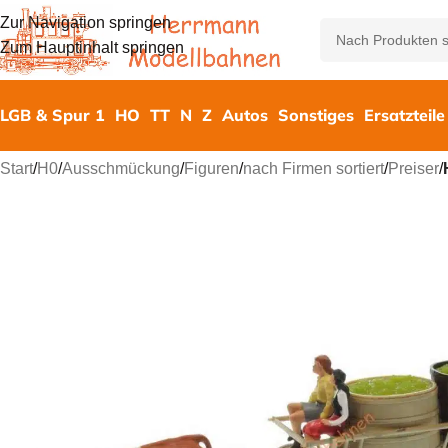
Zur Navigation springen
Zum Hauptinhalt springen
LGB & Spur 1
HO
TT
N
Z
Autos
Sonstiges
Ersatzteile
Start
/
H0
/
Ausschmückung
/
Figuren
/
nach Firmen sortiert
/
Preiser
/