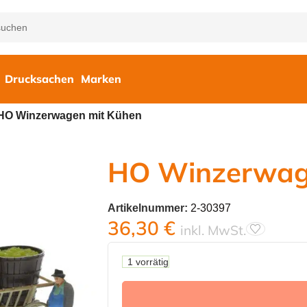
Drucksachen
Marken
HO Winzerwagen mit Kühen
HO Winzerwag
Artikelnummer:
2-30397
36,30
€
inkl. MwSt.
1 vorrätig