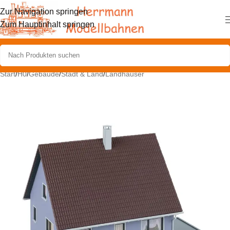
Zur Navigation springen
Zum Hauptinhalt springen
Start
/
H0
/
Gebäude
/
Stadt & Land
/
Landhäuser