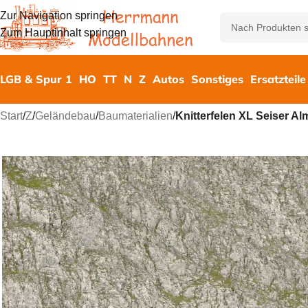
Zur Navigation springen
Zum Hauptinhalt springen
LGB & Spur 1
HO
TT
N
Z
Autos
Sonstiges
Ersatzteile
Start
/
Z
/
Geländebau
/
Baumaterialien
/
Knitterfelen XL Seiser Al