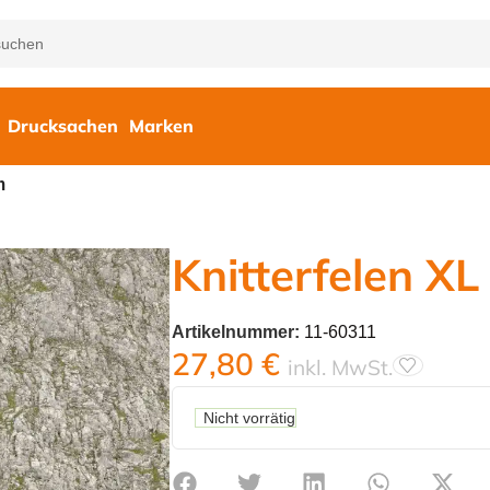
Drucksachen
Marken
m
Knitterfelen XL
Artikelnummer:
11-60311
27,80
€
inkl. MwSt.
Nicht vorrätig