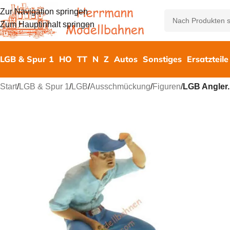
Zur Navigation springen
Zum Hauptinhalt springen
LGB & Spur 1
HO
TT
N
Z
Autos
Sonstiges
Ersatzteile
Start
/
LGB & Spur 1
/
LGB
/
Ausschmückung
/
Figuren
/
LGB Angler