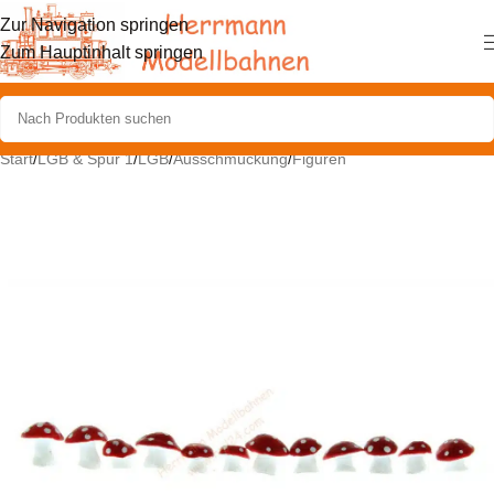
Zur Navigation springen
Zum Hauptinhalt springen
Start
/
LGB & Spur 1
/
LGB
/
Ausschmückung
/
Figuren