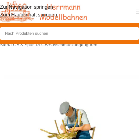
Zur Navigation springen
Zum Hauptinhalt springen
Start
/
LGB & Spur 1
/
LGB
/
Ausschmückung
/
Figuren