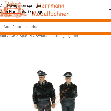
Zur Navigation springen
Zum Hauptinhalt springen
Start
/
LGB & Spur 1
/
LGB
/
Ausschmückung
/
Figuren