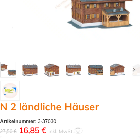
N 2 ländliche Häuser
Artikelnummer:
3-37030
16,85
€
inkl. MwSt.
27,50
€