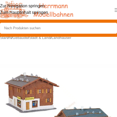
Zur Navigation springen
Zum Hauptinhalt springen
Start
/
N
/
Gebäude
/
Stadt & Land
/
Landhäuser