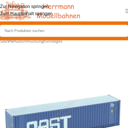
Zur Navigation springen
Zum Hauptinhalt springen
Start
/
N
/
Ausschmückung
/
Sonstiges