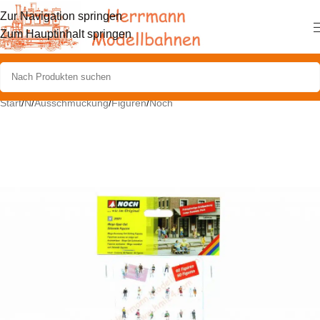
Zur Navigation springen
Zum Hauptinhalt springen
Start
/
N
/
Ausschmückung
/
Figuren
/
Noch