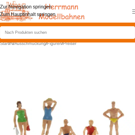
Zur Navigation springen
Zum Hauptinhalt springen
Start
/
N
/
Ausschmückung
/
Figuren
/
Preiser