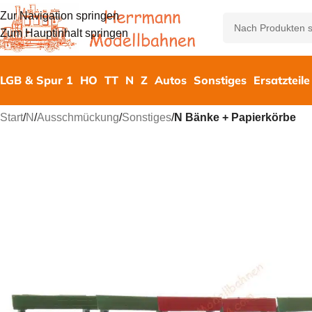
Zur Navigation springen
Zum Hauptinhalt springen
LGB & Spur 1
HO
TT
N
Z
Autos
Sonstiges
Ersatzteile
Start
/
N
/
Ausschmückung
/
Sonstiges
/
N Bänke + Papierkörbe