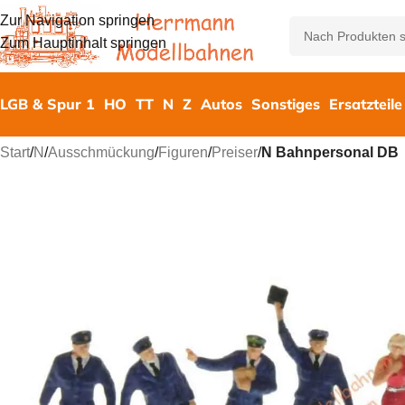
Zur Navigation springen
Zum Hauptinhalt springen
LGB & Spur 1
HO
TT
N
Z
Autos
Sonstiges
Ersatzteile
Start
/
N
/
Ausschmückung
/
Figuren
/
Preiser
/
N Bahnpersonal DB