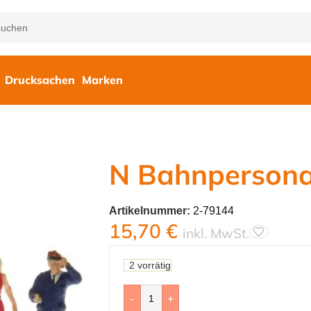
Drucksachen
Marken
N Bahnpersona
Artikelnummer:
2-79144
15,70
€
inkl. MwSt.
2 vorrätig
-
+