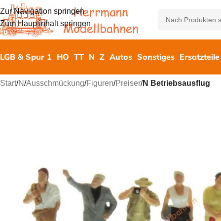
Zur Navigation springen
Zum Hauptinhalt springen
LGB & Spur 1
HO
TT
N
Z
Autos
Sonstiges
Ersatzteile
Start
/
N
/
Ausschmückung
/
Figuren
/
Preiser
/
N Betriebsausflug