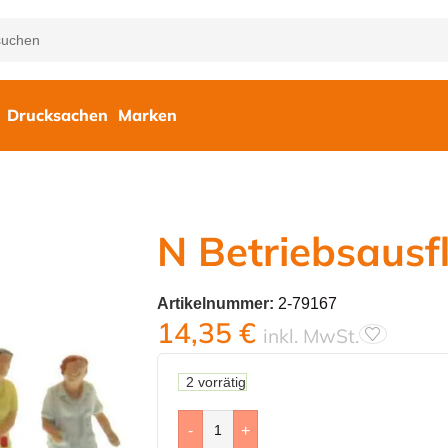
Drucksachen
Marken
N Betriebsausf
Artikelnummer:
2-79167
14,35
€
inkl. MwSt.
2 vorrätig
-
+