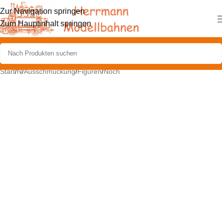
Zur Navigation springen
Zum Hauptinhalt springen
Start
/
N
/
Ausschmückung
/
Figuren
/
Noch