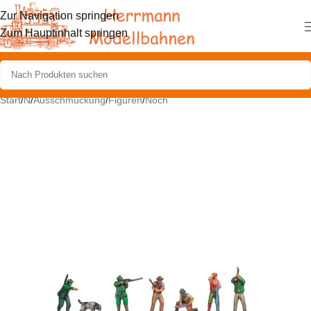
Zur Navigation springen
Zum Hauptinhalt springen
Start
/
N
/
Ausschmückung
/
Figuren
/
Noch