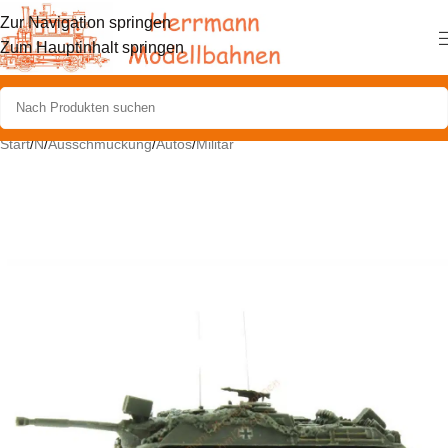
Zur Navigation springen
Zum Hauptinhalt springen
Start
/
N
/
Ausschmückung
/
Autos
/
Militär